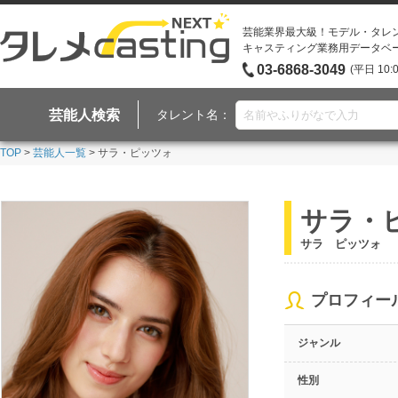
芸能業界最大級！モデル・タレ
キャスティング業務用データベ
03-6868-3049
(平日 10:
芸能人検索
タレント名：
TOP
>
芸能人一覧
> サラ・ピッツォ
サラ・
サラ ピッツォ
プロフィー
ジャンル
性別