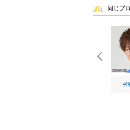
同じプ
山名 裕子
能條 愛未
杉