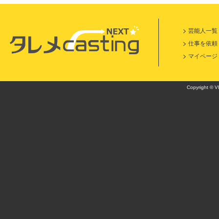
芸能人一覧
仕事を依頼
マイページ
Copyright © VI