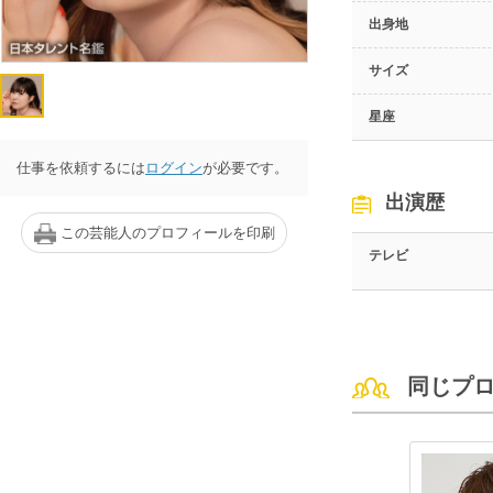
出身地
サイズ
星座
仕事を依頼するには
ログイン
が必要です。
出演歴
この芸能人のプロフィールを印刷
テレビ
同じプ