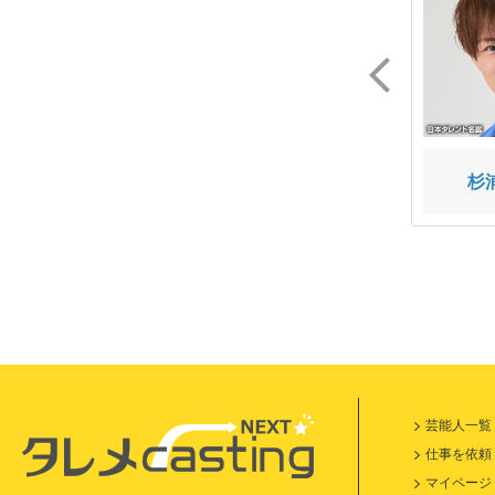
ぺえ
高嶺のなでしこ
杉
芸能人一覧
仕事を依頼
マイページ