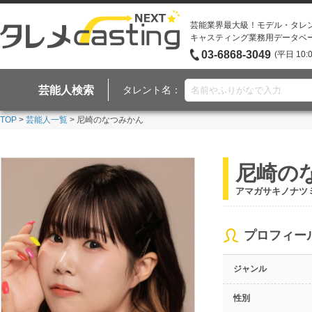
芸能業界最大級！モデル・タレ
キャスティング業務用データベ
03-6868-3049
(平日 10:
芸能人検索
タレント名：
TOP
>
芸能人一覧
> 尼崎のなつみかん
尼崎の
アマガサキノナツ
プロフィー
ジャンル
性別