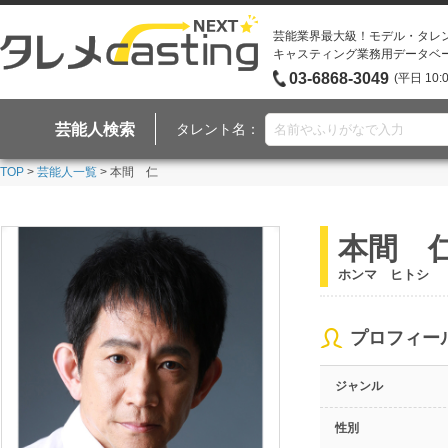
芸能業界最大級！モデル・タレ
キャスティング業務用データベ
03-6868-3049
(平日 10:
芸能人検索
タレント名：
TOP
>
芸能人一覧
> 本間 仁
本間 
ホンマ ヒトシ
プロフィー
ジャンル
性別