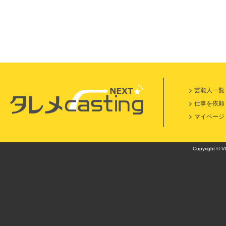
芸能人一覧
仕事を依頼
マイページ
Copyright © VI