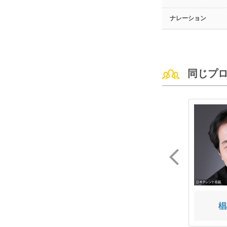
ナレーション
同じプ
池渕 厚子
たかみざわ はな
椙