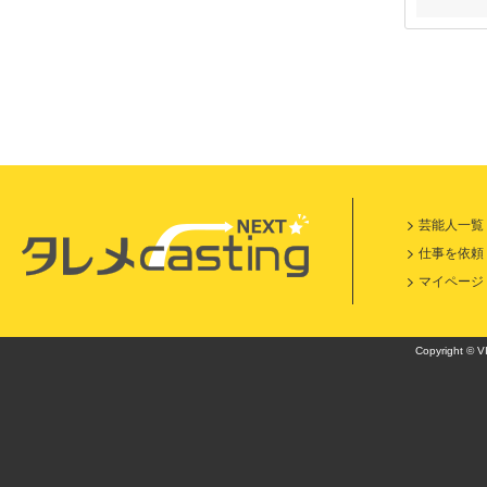
芸能人一覧
仕事を依頼
マイページ
Copyright © VI