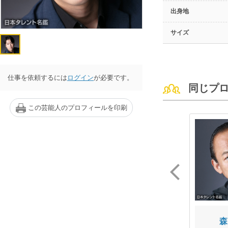
出身地
サイズ
仕事を依頼するには
ログイン
が必要です。
同じプ
この芸能人のプロフィールを印刷
木村 はるか
平間 美貴
森