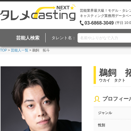
芸能業界最大級！モデル・タレ
キャスティング業務用データベ
03-6868-3049
(平日 10:
芸能人検索
タレント名：
TOP
>
芸能人一覧
> 鵜飼 拓斗
鵜飼 
ウカイ タクト
プロフィー
ジャンル
性別