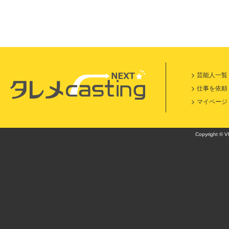
芸能人一覧
仕事を依頼
マイページ
Copyright © VI