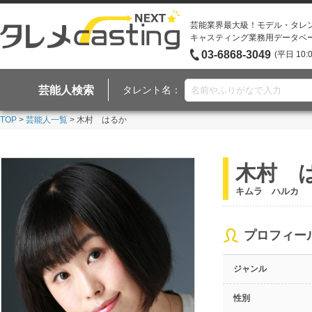
芸能業界最大級！モデル・タレ
キャスティング業務用データベ
03-6868-3049
(平日 10:
芸能人検索
タレント名：
TOP
>
芸能人一覧
> 木村 はるか
木村 
キムラ ハルカ
プロフィー
ジャンル
性別