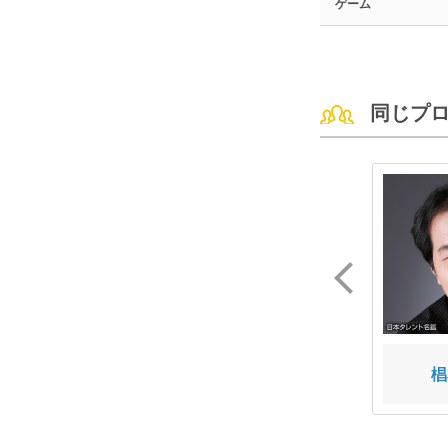
ゲーム
同じプ
鵜飼 拓斗
篠崎 颯樹
椙