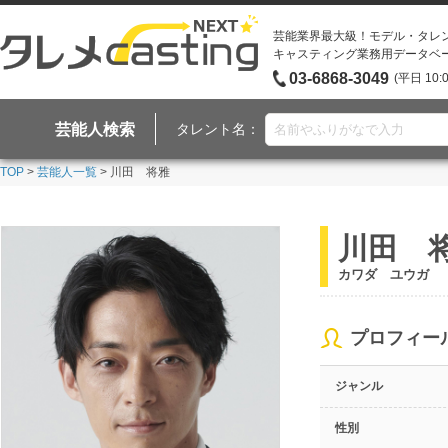
芸能業界最大級！モデル・タレ
キャスティング業務用データベ
03-6868-3049
(平日 10:
芸能人検索
タレント名：
TOP
>
芸能人一覧
> 川田 将雅
川田 
カワダ ユウガ
プロフィー
ジャンル
性別