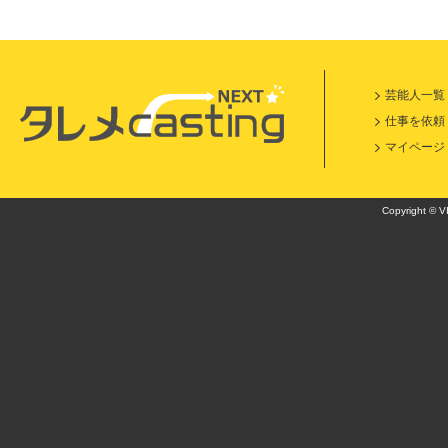
芸能人一覧
仕事を依頼
マイページ
Copyright © VI