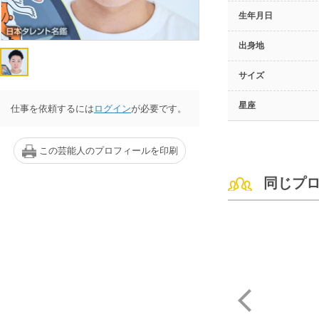
生年月日
出身地
サイズ
星座
仕事を依頼するには
ログイン
が必要です。
この芸能人のプロフィールを印刷
同じプ