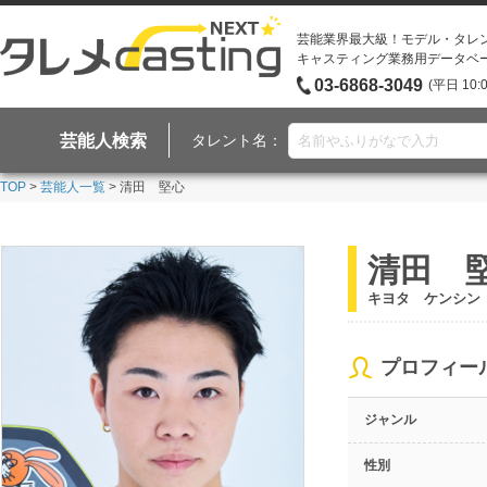
芸能業界最大級！モデル・タレ
キャスティング業務用データベ
03-6868-3049
(平日 10:
芸能人検索
タレント名：
TOP
>
芸能人一覧
> 清田 堅心
清田 
キヨタ ケンシン
プロフィー
ジャンル
性別