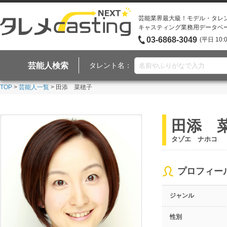
芸能業界最大級！モデル・タレ
キャスティング業務用データベ
03-6868-3049
(平日 10:
芸能人検索
タレント名：
TOP
>
芸能人一覧
> 田添 菜穂子
田添 
タゾエ ナホコ
プロフィー
ジャンル
性別