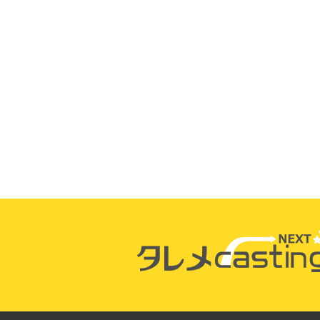
榎本 圭以子
菅沼 龍
佐藤