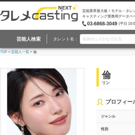
芸能業界最大級！モデル・タレ
キャスティング業務用データベ
03-6868-3049
(平日 10:
芸能人検索
タレント名：
TOP
>
芸能人一覧
> 倫
倫
リン
プロフィー
ジャンル
性別