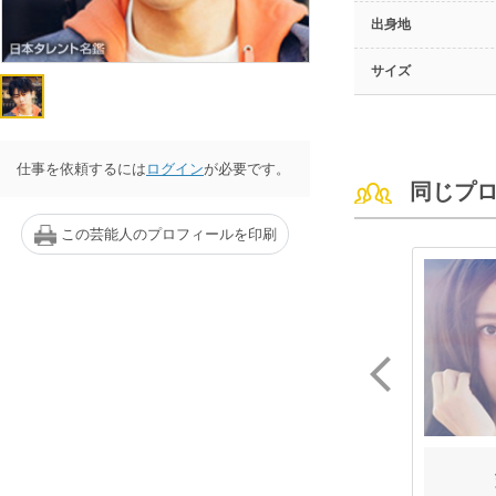
出身地
サイズ
仕事を依頼するには
ログイン
が必要です。
同じプ
この芸能人のプロフィールを印刷
MIKI*
花畑 るい