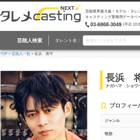
芸能業界最大級！モデル・タレ
キャスティング業務用データベ
03-6868-3049
(平日 10:
芸能人検索
タレント名：
TOP
>
芸能人一覧
> 長浜 将平
長浜 
ナガハマ ショウ
プロフィー
ジャンル
性別