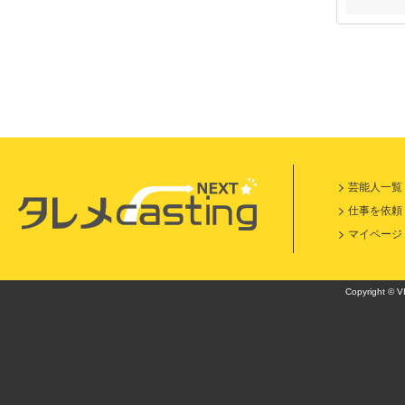
芸能人一覧
仕事を依頼
マイページ
Copyright © VI