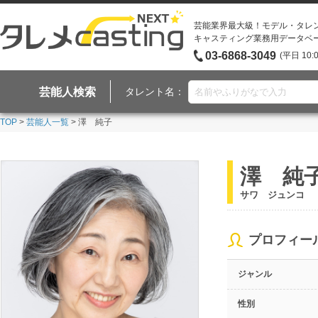
芸能業界最大級！モデル・タレ
キャスティング業務用データベ
03-6868-3049
(平日 10:
芸能人検索
タレント名：
TOP
>
芸能人一覧
> 澤 純子
澤 純
サワ ジュンコ
プロフィー
ジャンル
性別