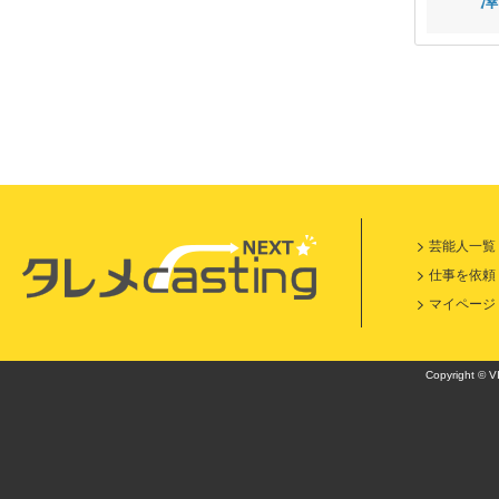
甲田 慧太
辰巳 直人
澤
芸能人一覧
仕事を依頼
マイページ
Copyright © VI