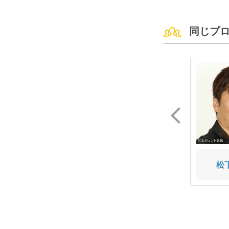
同じプ
辻 義人
辰巳 直人
松