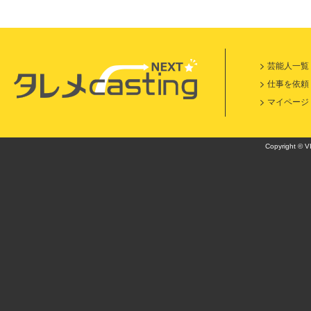
芸能人一覧
仕事を依頼
マイページ
Copyright © VI