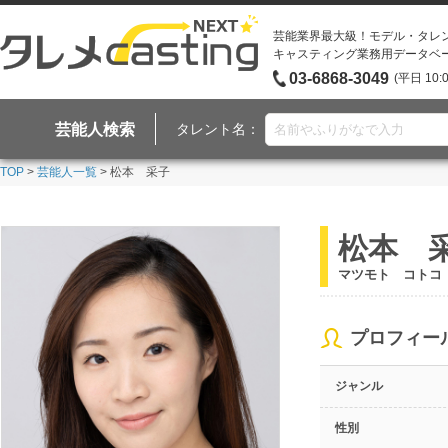
芸能業界最大級！モデル・タレ
キャスティング業務用データベ
03-6868-3049
(平日 10:
芸能人検索
タレント名：
TOP
>
芸能人一覧
> 松本 采子
松本 
マツモト コトコ
プロフィー
ジャンル
性別