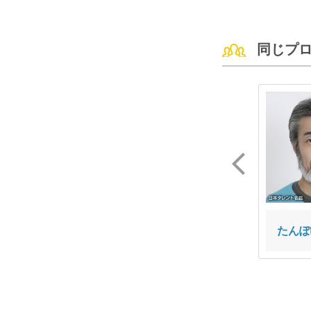
同じプ
大河 日氣
小丸 稜平
たんぽ