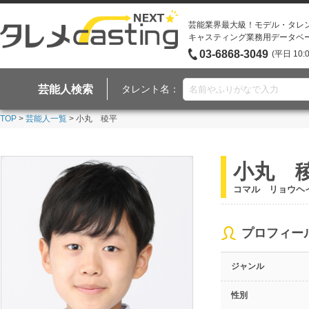
芸能業界最大級！モデル・タレ
キャスティング業務用データベ
03-6868-3049
(平日 10:
芸能人検索
タレント名：
TOP
>
芸能人一覧
> 小丸 稜平
小丸 
コマル リョウヘ
プロフィー
ジャンル
性別