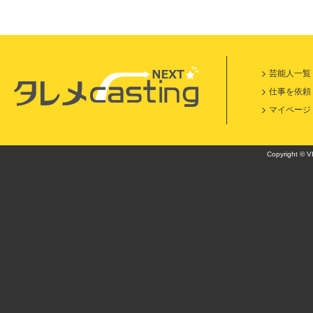
芸能人一覧
仕事を依頼
マイページ
Copyright © VI