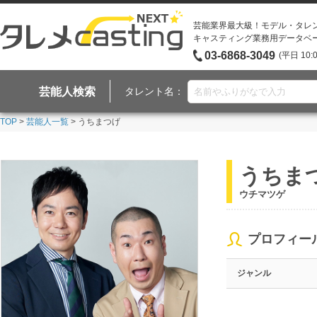
芸能業界最大級！モデル・タレ
キャスティング業務用データベ
03-6868-3049
(平日 10:
芸能人検索
タレント名：
TOP
>
芸能人一覧
> うちまつげ
うちま
ウチマツゲ
プロフィー
ジャンル