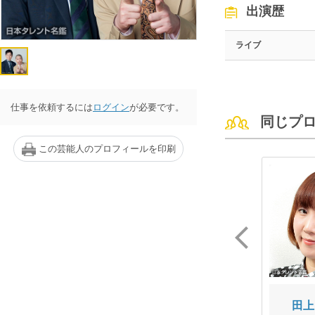
出演歴
ライブ
仕事を依頼するには
ログイン
が必要です。
同じプ
この芸能人のプロフィールを印刷
内間 一彰
リニア
田上