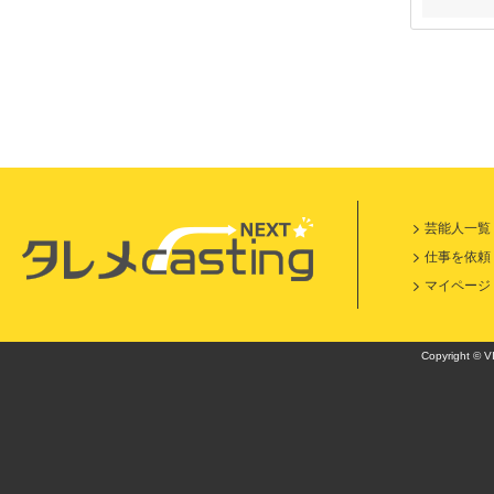
芸能人一覧
仕事を依頼
マイページ
Copyright © VI