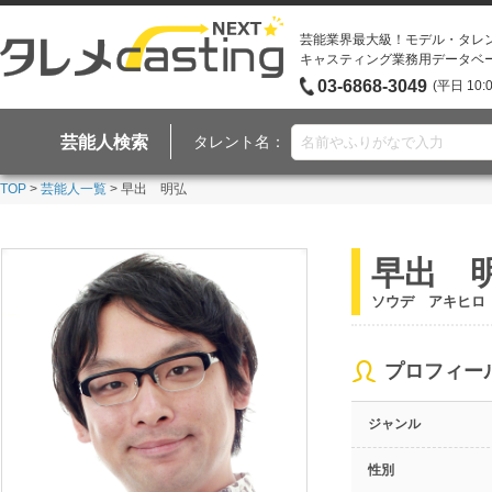
芸能業界最大級！モデル・タレ
キャスティング業務用データベ
03-6868-3049
(平日 10:
芸能人検索
タレント名：
TOP
>
芸能人一覧
> 早出 明弘
早出 
ソウデ アキヒロ
プロフィー
ジャンル
性別