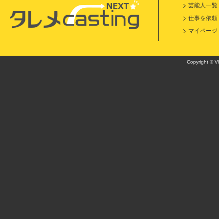
芸能人一覧
仕事を依頼
マイページ
Copyright © VI