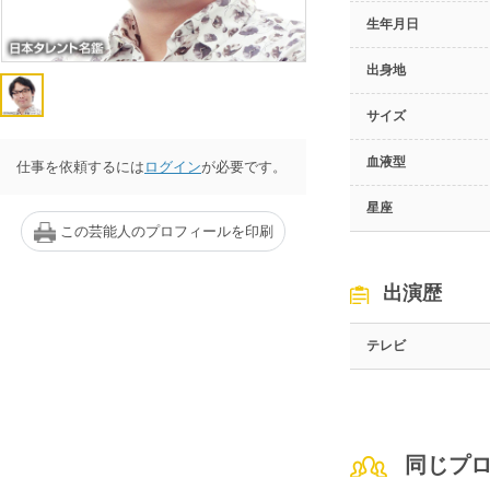
生年月日
出身地
サイズ
血液型
仕事を依頼するには
ログイン
が必要です。
星座
この芸能人のプロフィールを印刷
出演歴
テレビ
同じプ