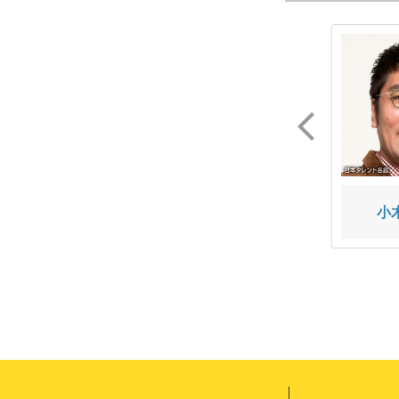
キズナ
いけだ てつや
小