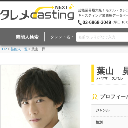
芸能業界最大級！モデル・タレ
キャスティング業務用データベ
03-6868-3049
(平日 10:
芸能人検索
タレント名：
TOP
>
芸能人一覧
> 葉山 昴
葉山 
ハヤマ スバル
プロフィー
ジャンル
性別