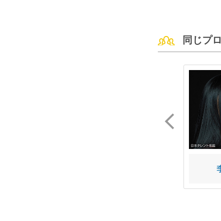
同じプ
小池 まり
美馬 アンナ