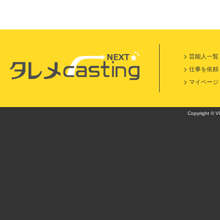
芸能人一覧
仕事を依頼
マイページ
Copyright © VI