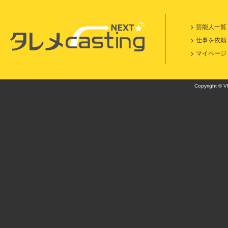
芸能人一覧
仕事を依頼
マイページ
Copyright © VI