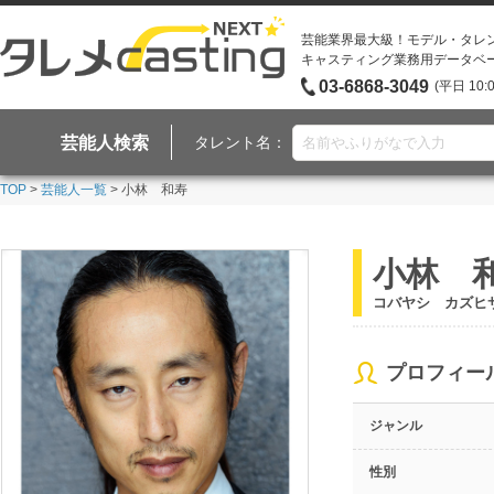
芸能業界最大級！モデル・タレ
キャスティング業務用データベ
03-6868-3049
(平日 10:
芸能人検索
タレント名：
TOP
>
芸能人一覧
> 小林 和寿
小林 
コバヤシ カズヒ
プロフィー
ジャンル
性別