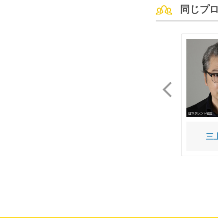
同じプ
二宮 芽生
一双 麻希
三