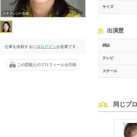
サイズ
出演歴
雑誌
仕事を依頼するには
ログイン
が必要です。
テレビ
この芸能人のプロフィールを印刷
スチール
同じプ