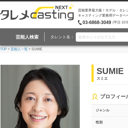
芸能業界最大級！モデル・タレ
キャスティング業務用データベ
03-6868-3049
(平日 10:
芸能人検索
タレント名：
TOP
>
芸能人一覧
> SUMIE
SUMIE
スミエ
プロフィー
ジャンル
性別