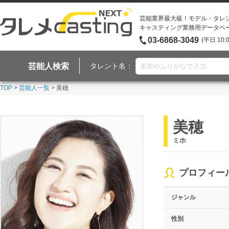
芸能業界最大級！モデル・タレ
キャスティング業務用データベ
03-6868-3049
(平日 10:
芸能人検索
タレント名：
TOP
>
芸能人一覧
> 美穂
美穂
ミホ
プロフィー
ジャンル
性別