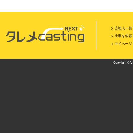
芸能人一覧
仕事を依頼
マイページ
Copyright © VI