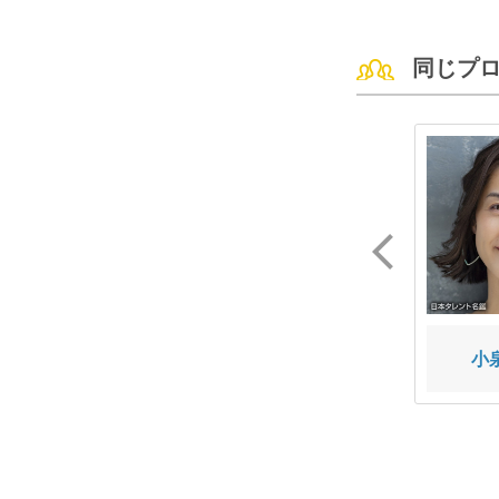
同じプ
鹿志村 ミキ
KANATA
小