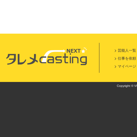
芸能人一覧
仕事を依頼
マイページ
Copyright © VI