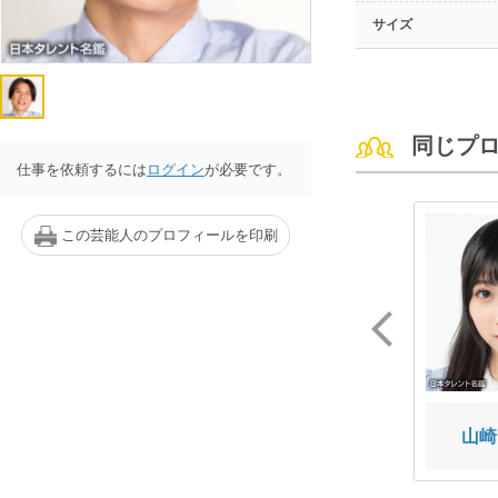
サイズ
同じプ
仕事を依頼するには
ログイン
が必要です。
この芸能人のプロフィールを印刷
古幡 亮
八村 倫太郎
山崎