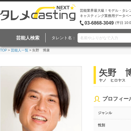
芸能業界最大級！モデル・タレ
キャスティング業務用データベ
03-6868-3049
(平日 10:
芸能人検索
タレント名：
TOP
>
芸能人一覧
> 矢野 博康
矢野 
ヤノ ヒロヤス
プロフィー
ジャンル
性別