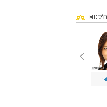
同じプ
鈴木 曉
渡邉 蒼
小