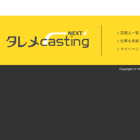
芸能人一覧
仕事を依頼
マイページ
Copyright © VI