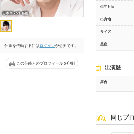
生年月日
出身地
サイズ
星座
仕事を依頼するには
ログイン
が必要です。
この芸能人のプロフィールを印刷
出演歴
舞台
同じプ