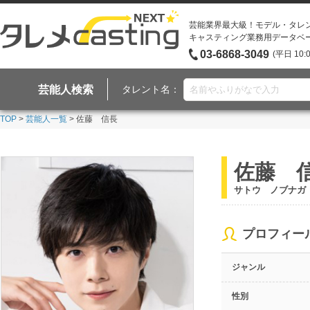
芸能業界最大級！モデル・タレ
キャスティング業務用データベ
03-6868-3049
(平日 10:
芸能人検索
タレント名：
TOP
>
芸能人一覧
> 佐藤 信長
佐藤 
サトウ ノブナガ
プロフィー
ジャンル
性別