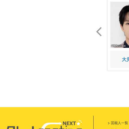
三原 大樹
大見 洋太
大
芸能人一覧