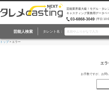
芸能業界最大級！モデル・タレ
キャスティング業務用データベ
03-6868-3049
(平日 10:
芸能人検索
タレント名：
トップ
> エラー
エラ
お手数ですが、お問