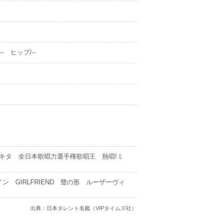
- ヒップ/--
キタ 全日本歌唱力選手権歌唱王 熱唱!ミ
 GIRLFRIEND 聲の形 ルーザーヴィ
出典：日本タレント名鑑（VIPタイムズ社）