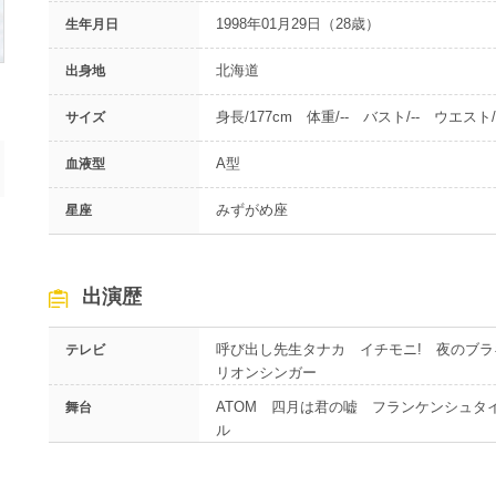
1998年01月29日（28歳）
生年月日
北海道
出身地
身長/177cm 体重/-- バスト/-- ウエスト/-
サイズ
A型
血液型
みずがめ座
星座
出演歴
呼び出し先生タナカ イチモニ! 夜のブラ
テレビ
リオンシンガー
ATOM 四月は君の嘘 フランケンシュタイン
舞台
ル