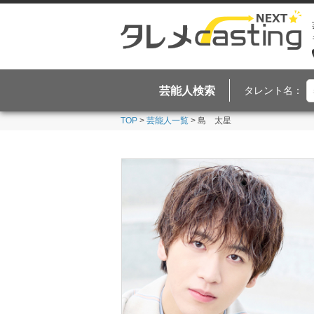
芸能人検索
タレント名：
TOP
>
芸能人一覧
> 島 太星