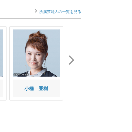
所属芸能人の一覧を見る
小橋 亜樹
鈴井 貴之