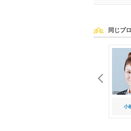
同じプ
藤尾 仁志
脱走
小