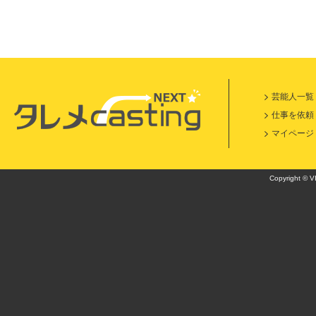
芸能人一覧
仕事を依頼
マイページ
Copyright © VI