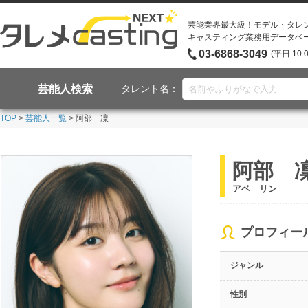
芸能業界最大級！モデル・タレ
キャスティング業務用データベ
03-6868-3049
(平日 10:
芸能人検索
タレント名：
TOP
>
芸能人一覧
> 阿部 凜
阿部 
アベ リン
プロフィー
ジャンル
性別