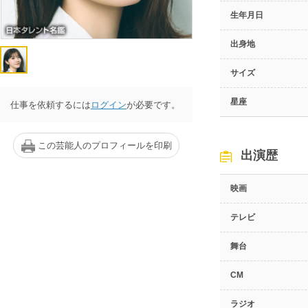
生年月日
出身地
サイズ
星座
仕事を依頼するには
ログイン
が必要です。
この芸能人のプロフィールを印刷
出演歴
映画
テレビ
舞台
CM
ラジオ