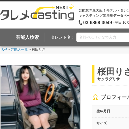
芸能業界最大級！モデル・タレ
キャスティング業務用データベ
03-6868-3049
(平日 10:
芸能人検索
タレント名：
TOP
>
芸能人一覧
> 桜田りさ
桜田り
サクラダリサ
プロフィー
生年月日
サイズ