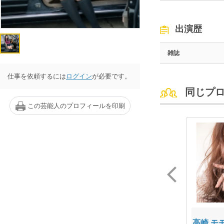
出演歴
雑誌
仕事を依頼するには
ログイン
が必要です。
同じプ
この芸能人のプロフィールを印刷
桜田りさ
大月 光理
高崎 モ