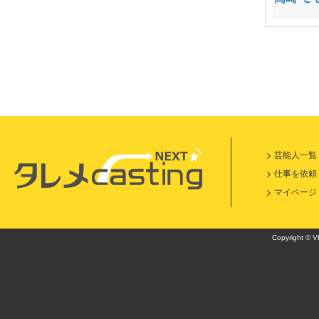
芸能人一覧
仕事を依頼
マイページ
Copyright © VI