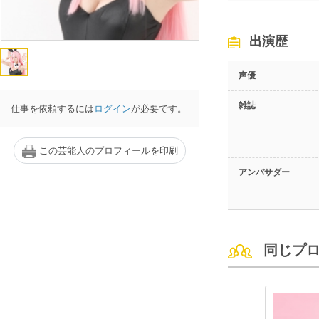
出演歴
声優
雑誌
仕事を依頼するには
ログイン
が必要です。
この芸能人のプロフィールを印刷
アンバサダー
同じプ