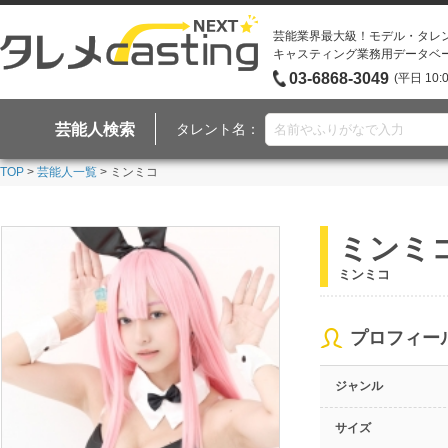
芸能業界最大級！モデル・タレ
キャスティング業務用データベ
03-6868-3049
(平日 10:
芸能人検索
タレント名：
TOP
>
芸能人一覧
> ミンミコ
ミンミ
ミンミコ
プロフィー
ジャンル
サイズ