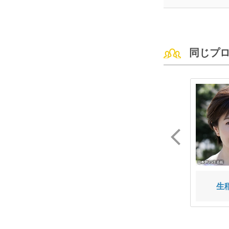
同じプ
澤田 百
高島 豪志
生