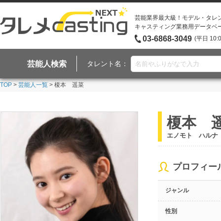
芸能業界最大級！モデル・タレ
キャスティング業務用データベ
03-6868-3049
(平日 10:
芸能人検索
タレント名：
TOP
>
芸能人一覧
> 榎本 遥菜
榎本 
エノモト ハルナ
プロフィー
ジャンル
性別