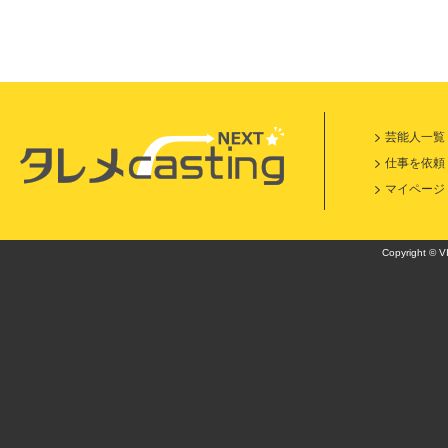
芸能人一覧
仕事を依頼
マイページ
Copyright © VI