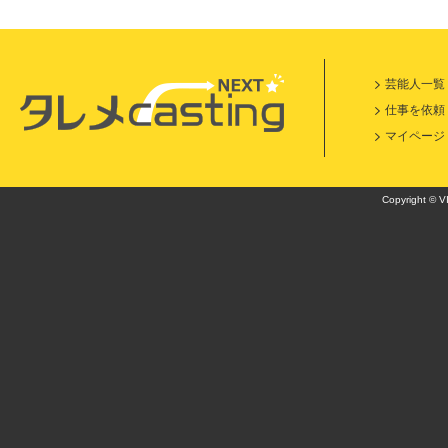
芸能人一覧
仕事を依頼
マイページ
Copyright © VI