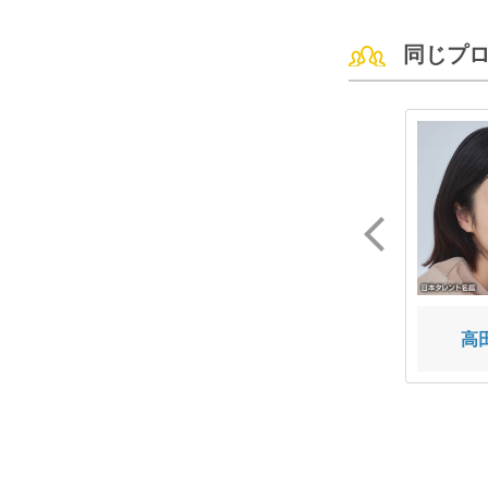
同じプ
高島 豪志
飯田 桃子
高