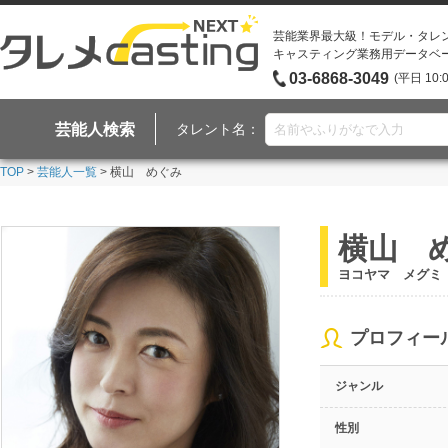
芸能業界最大級！モデル・タレ
キャスティング業務用データベ
03-6868-3049
(平日 10:
芸能人検索
タレント名：
TOP
>
芸能人一覧
> 横山 めぐみ
横山 
ヨコヤマ メグミ
プロフィー
ジャンル
性別