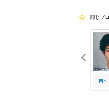
同じプ
黒条 奏斗
上阪 悠斗
閏木