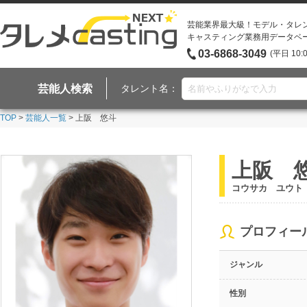
芸能業界最大級！モデル・タレ
キャスティング業務用データベ
03-6868-3049
(平日 10:
芸能人検索
タレント名：
TOP
>
芸能人一覧
> 上阪 悠斗
上阪 
コウサカ ユウト
プロフィー
ジャンル
性別