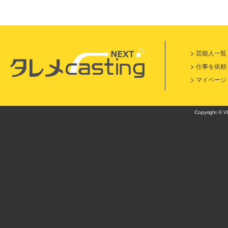
芸能人一覧
仕事を依頼
マイページ
Copyright © VI