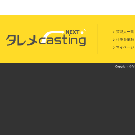
芸能人一覧
仕事を依頼
マイページ
Copyright © VI