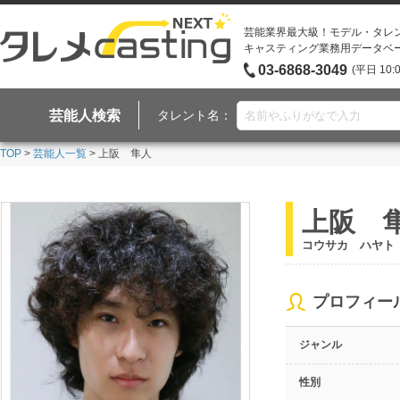
芸能業界最大級！モデル・タレ
キャスティング業務用データベ
03-6868-3049
(平日 10:
芸能人検索
タレント名：
TOP
>
芸能人一覧
> 上阪 隼人
上阪 
コウサカ ハヤト
プロフィー
ジャンル
性別