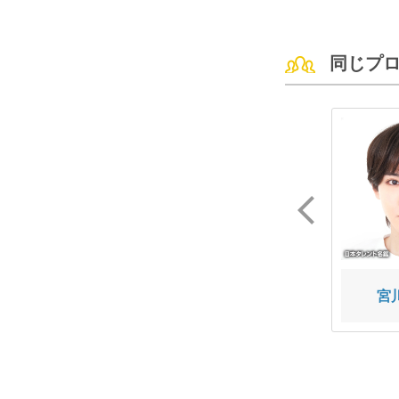
同じプ
内田 智大
上阪 隼人
宮