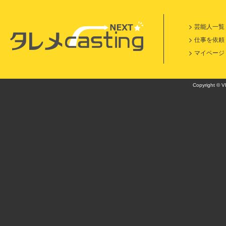
芸能人一覧
仕事を依頼
マイページ
Copyright © VI