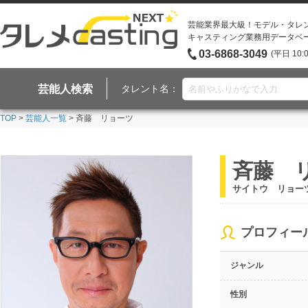
芸能業界最大級！モデル・タレ
キャスティング業務用データベ
03-6868-3049
(平日 10:
芸能人検索
タレント名：
TOP
>
芸能人一覧
> 斉藤 リョーツ
斉藤 
サイトウ リョー
プロフィー
ジャンル
性別