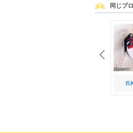
同じプ
パーツイシバ
ガロイン
氏