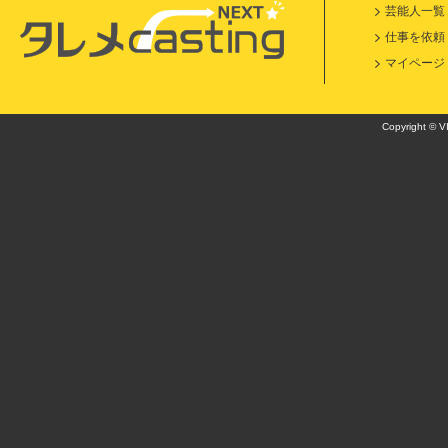
芸能人一覧
仕事を依頼
マイページ
Copyright © VI