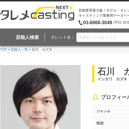
芸能業界最大級！モデル・タレ
キャスティング業務用データベ
03-6868-3049
(平日 10:
芸能人検索
タレント名：
TOP
>
芸能人一覧
> 石川 カズキ
石川 
イシカワ カズキ
プロフィー
ジャンル
性別