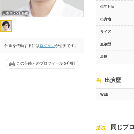
生年月日
出身地
サイズ
血液型
仕事を依頼するには
ログイン
が必要です。
星座
この芸能人のプロフィールを印刷
出演歴
WEB
同じプ