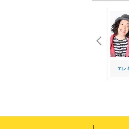
ポルコ
常世 晶子
エレ