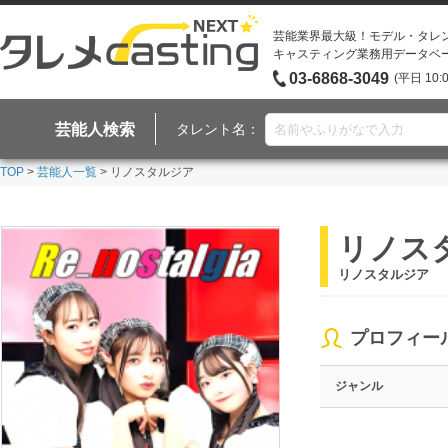
芸能業界最大級！モデル・タレ
キャスティング業務用データベ
03-6868-3049
(平日 10:
芸能人検索
タレント名：
TOP
>
芸能人一覧
> リノスタルジア
リノス
リノスタルジア
プロフィー
ジャンル