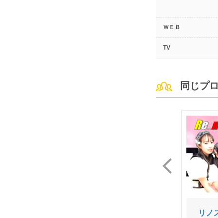
ＷＥＢ
TV
同じプ
木村 碧衣
カホトミハラ
リノ