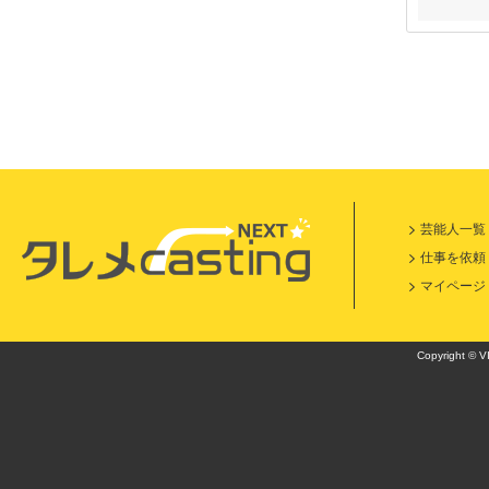
芸能人一覧
仕事を依頼
マイページ
Copyright © VI