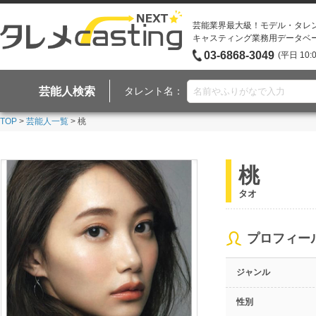
芸能業界最大級！モデル・タレ
キャスティング業務用データベ
03-6868-3049
(平日 10:
芸能人検索
タレント名：
TOP
>
芸能人一覧
> 桃
桃
タオ
プロフィー
ジャンル
性別