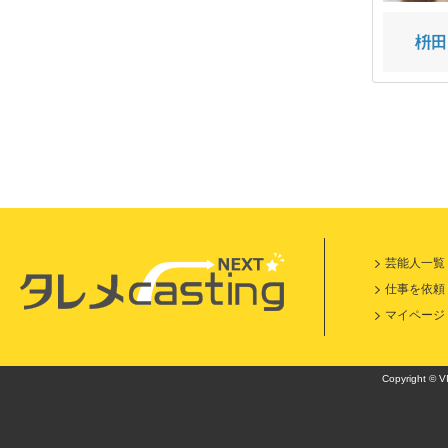
篠田 一斗
安西 ひろこ
枡田
芸能人一覧
仕事を依頼
マイページ
Copyright © VI