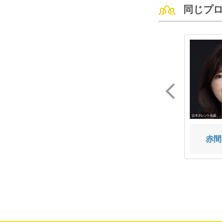
同じプ
荻野 みかん
ニクまろ
赤間