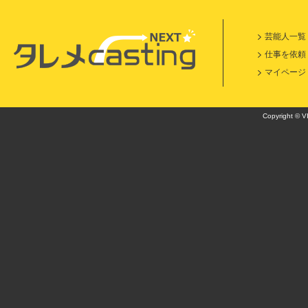
芸能人一覧
仕事を依頼
マイページ
Copyright © VI