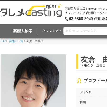
芸能業界最大級！モデル・タレ
キャスティング業務用データベ
03-6868-3049
(平日 10:
芸能人検索
タレント名：
TOP
>
芸能人一覧
> 友倉 由美子
友倉 
トモクラ ユミコ
プロフィー
ジャンル
性別