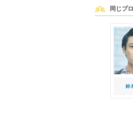
同じプ
木竜 麻生
佐藤 五郎
鈴