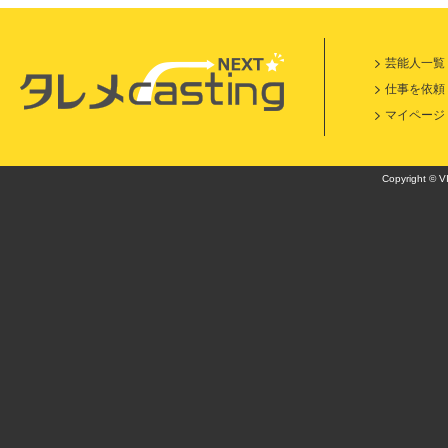
芸能人一覧
仕事を依頼
マイページ
Copyright © VI