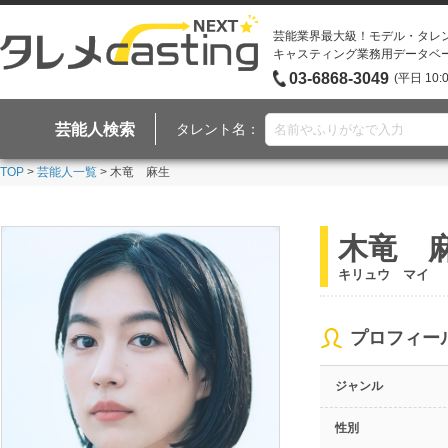
芸能業界最大級！モデル・タレ
キャスティング業務用データベ
03-6868-3049
(平日 10:
芸能人検索
タレント名：
TOP
>
芸能人一覧
> 木竜 麻生
木竜 
キリュウ マイ
プロフィー
ジャンル
性別