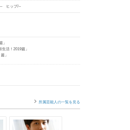
- ヒップ/--
篇」
新生活！2019篇」
スト篇」
所属芸能人の一覧を見る