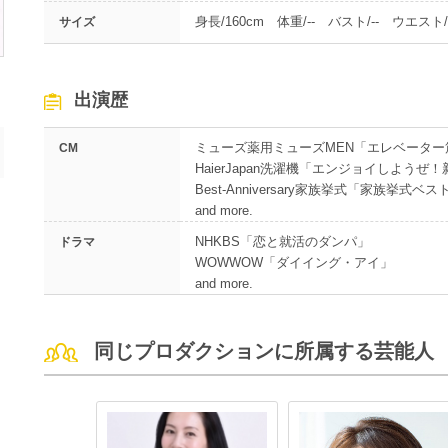
身長/160cm 体重/-- バスト/-- ウエスト/-
サイズ
出演歴
ミューズ薬用ミューズMEN「エレベーター
CM
HaierJapan洗濯機「エンジョイしようぜ！
Best-Anniversary家族挙式「家族挙式ベ
and more.
NHKBS「恋と就活のダンパ」
ドラマ
WOWWOW「ダイイング・アイ」
and more.
同じプロダクションに所属する芸能人