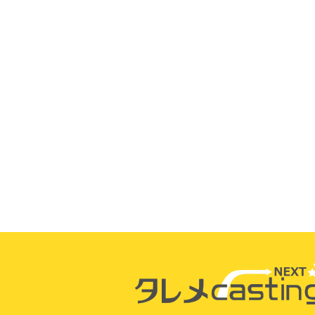
山田 日向
渡邊 雛子
土屋