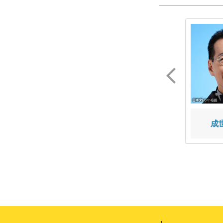
パックン
吉田 玲
成