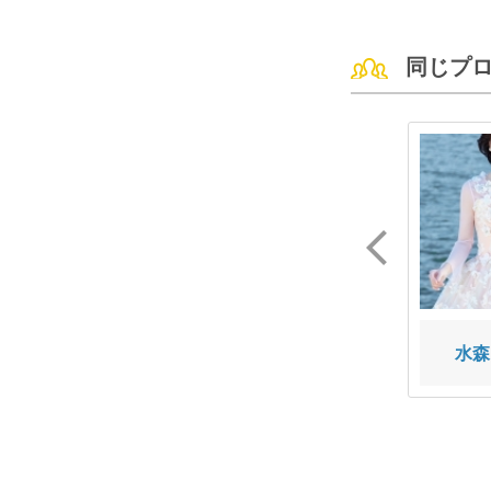
同じプ
村上愛花
財木琢磨
水森