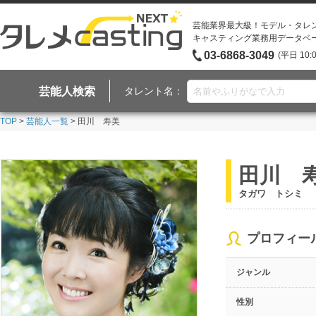
芸能業界最大級！モデル・タレ
キャスティング業務用データベ
03-6868-3049
(平日 10:
芸能人検索
タレント名：
TOP
>
芸能人一覧
> 田川 寿美
田川 
タガワ トシミ
プロフィー
ジャンル
性別