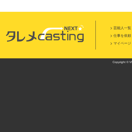
芸能人一覧
仕事を依頼
マイページ
Copyright © VI