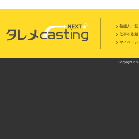
芸能人一覧
仕事を依頼
マイページ
Copyright © VI