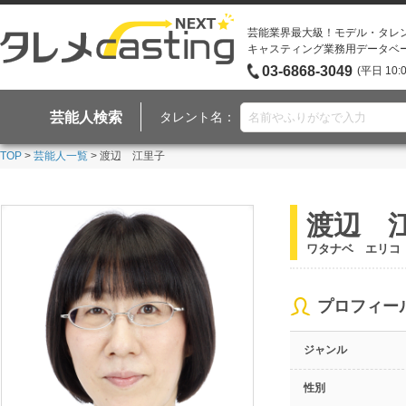
芸能業界最大級！モデル・タレ
キャスティング業務用データベ
03-6868-3049
(平日 10:
芸能人検索
タレント名：
TOP
>
芸能人一覧
> 渡辺 江里子
渡辺 
ワタナベ エリコ
プロフィー
ジャンル
性別