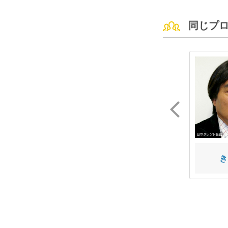
同じプ
塚本 直毅
渡辺 江里子
き