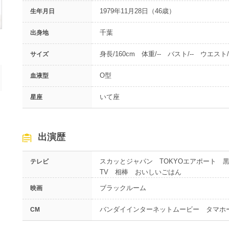
1979年11月28日（46歳）
生年月日
千葉
出身地
身長/160cm 体重/-- バスト/-- ウエスト/-
サイズ
O型
血液型
いて座
星座
出演歴
スカッとジャパン TOKYOエアポート 
テレビ
TV 相棒 おいしいごはん
ブラックルーム
映画
バンダイインターネットムービー タマホ
CM