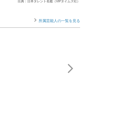
出典：日本タレント名鑑（VIPタイムズ社）
所属芸能人の一覧を見る
石野 真子
佐藤 二朗