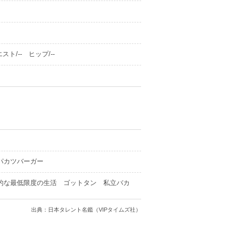
スト/-- ヒップ/--
パカツバーガー
化的な最低限度の生活 ゴットタン 私立バカ
出典：日本タレント名鑑（VIPタイムズ社）