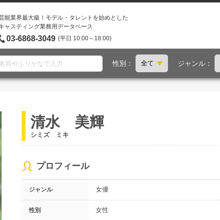
芸能業界最大級！モデル・タレントを始めとした
キャスティング業務用データベース
03-6868-3049
(平日 10:00～18:00)
性別：
ジャンル：
清水 美輝
シミズ ミキ
プロフィール
女優
ジャンル
女性
性別