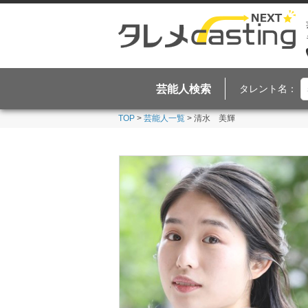
芸能人検索
タレント名：
TOP
>
芸能人一覧
> 清水 美輝