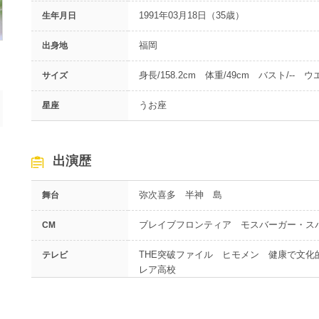
1991年03月18日（35歳）
生年月日
福岡
出身地
身長/158.2cm 体重/49cm バスト/-- ウエ
サイズ
うお座
星座
出演歴
弥次喜多 半神 島
舞台
ブレイブフロンティア モスバーガー・ス
CM
THE突破ファイル ヒモメン 健康で文
テレビ
レア高校