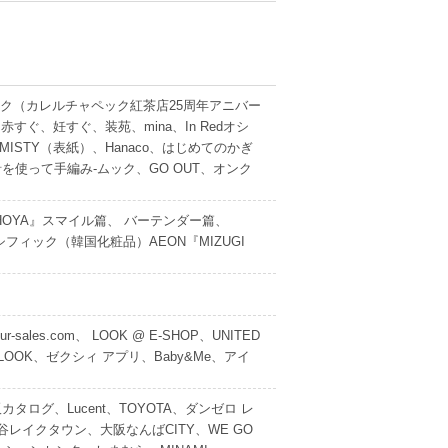
ック（カレルチャペック紅茶店25周年アニバー
赤すぐ、妊すぐ、装苑、mina、In Redオシ
ISTY（表紙）、Hanaco、はじめてのかぎ
を使って手編み-ムック、GO OUT、オンク
CHOYA』スマイル篇、 バーテンダー篇、
ーレパシフィック（韓国化粧品）AEON『MIZUGI
ales.com、 LOOK @ E-SHOP、UNITED
&FW LOOK、ゼクシィ アプリ、Baby&Me、アイ
カタログ、Lucent、TOYOTA、ダンゼロ レ
越谷レイクタウン、大阪なんばCITY、WE GO