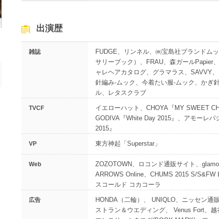
出演歴
FUDGE、リンネル、㈱宝島社ブランドム
雑誌
サリーブック）、FRAU、森ガールPapier、
ャレヘアカタログ、グラマラス、SAVVY、M
針編み-ムック、今着たい服-ムック、かぎ針
ル、レタスクラブ
イエローハット、CHOYA『MY SWEET 
TVCF
GODIVA『White Day 2015』、アモ
2015』
東方神起「Superstar」
VP
ZOZOTOWN、ロコンド通販サイト、glamour-s
Web
ARROWS Online、CHUMS 2015 S/S
スコールド コカコーラ
HONDA（二輪）、 UNIQLO、ニッセン通販
広告
ストラン＆ウエディング、 Venus Fort、