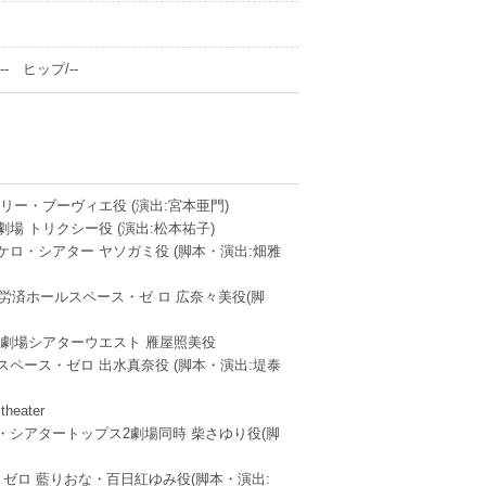
- ヒップ/--
 リー・ブーヴィエ役 (演出:宮本亜門)
場 トリクシー役 (演出:松本祐子)
ロ・シアター ヤソガミ役 (脚本・演出:畑雅
労済ホールスペース・ゼ ロ 広奈々美役(脚
術劇場シアターウエスト 雁屋照美役
スペース・ゼロ 出水真奈役 (脚本・演出:堤泰
heater
ール・シアタートップス2劇場同時 柴さゆり役(脚
ース・ゼロ 藍りおな・百日紅ゆみ役(脚本・演出: