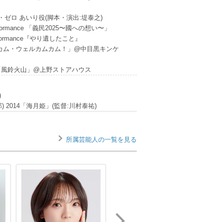
ゼロ あいり役(脚本・演出:堤泰之)
erformance 「義民2025〜國への想い〜」
performance『やり遺したこと』
ッピーカムカム・ウェルカムカム！」@中目黒キンケ
回公演 「風鈴火山」@上野ストアハウス
)
) 2014「海月姫」(監督:川村泰祐)
所属芸能人の一覧を見る