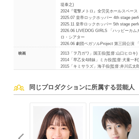
堤泰之)
2024『電撃メトロ』全労災ホールスペース・
2025.07 皇帝ロックホッパー 4th stage p
2025.11 皇帝ロックホッパー 5th stage 
2026.06 LIVEDOG GIRLS 「ハ
ロ・シアター
2026.06 劇団ペガソルProject 第三
2013「ヲ乃ガワ」国王役(監督:山口ヒロキ)
映画
2014「早乙女4姉妹」ミカ役(監督:犬童一利
2015「キミサラズ」海子役(監督:井川広太郎
同じプロダクションに所属する芸能人