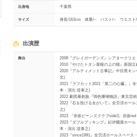
千葉県
出身地
身長/163cm 体重/-- バスト/-- ウエスト/-
サイズ
出演歴
2008『グレイガーデンズ』シアタークリエ
舞台
2010『やけたトタン屋根の上の猫』新国立劇
2020『アルティメット古事記』中目黑キンケ
文)
2021『ラフカット2021「第二の心臓」』全
本・演出:堤泰之)
2022 劇団暴創族『鴇色珊瑚物語』東京芸
2022『石を投げる女がいて』全労済ホール
之)
2023 『赤坂ビーンズクラブside3』赤坂red t
2023『ダブルブッキング』紀伊國屋ホ
本・演出:堤泰之)
2023『since1991』全労済ホールスペ