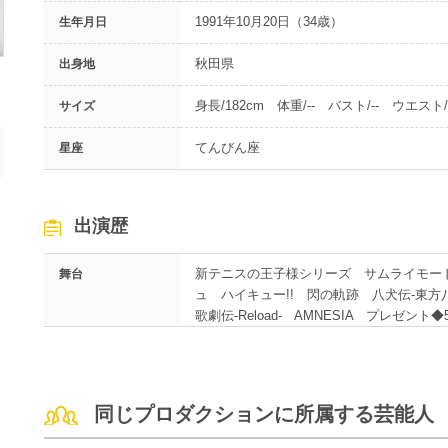
1991年10月20日（34歳）
生年月日
秋田県
出身地
身長/182cm 体重/-- バスト/-- ウエスト/-
サイズ
てんびん座
星座
出演歴
新テニスの王子様シリーズ サムライモー
舞台
ュ ハイキュー!! 閃の軌跡 八犬伝-東方八犬
歌劇伝-Reload- AMNESIA プレゼント
同じプロダクションに所属する芸能人