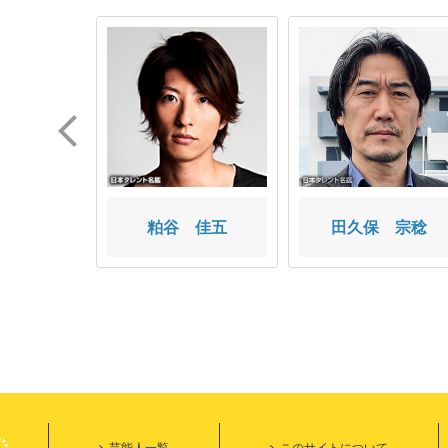
 裕太
粕谷 佳五
田久保 宗稔