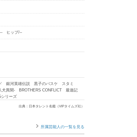
- ヒップ/--
ド 銀河英雄伝説 黒子のバスケ スタミ
異聞- BROTHERS CONFLICT 最遊記
◆5シリーズ
出典：日本タレント名鑑（VIPタイムズ社）
所属芸能人の一覧を見る