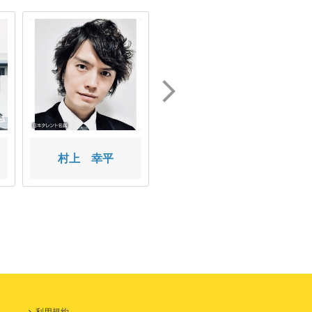
村上 幸平
藤田 玲