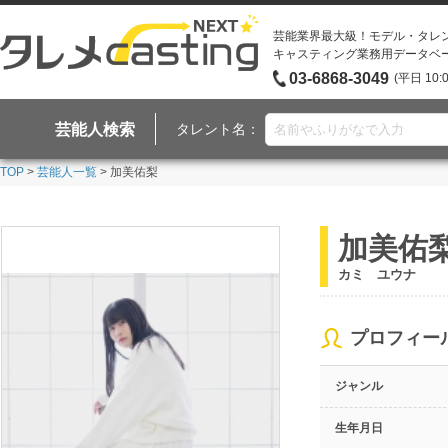
芸能業界最大級！モデル・タレ
キャスティング業務用データベ
03-6868-3049
(平日 10:
芸能人検索
タレント名：
TOP
>
芸能人一覧
> 加美佑梨
加美佑
カミ ユウナ
プロフィー
ジャンル
生年月日