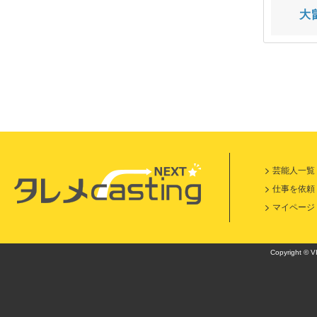
加美佑梨
新鮮 誠
大
芸能人一覧
仕事を依頼
マイページ
Copyright © VI