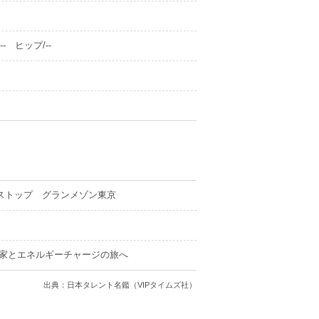
- ヒップ/--
ストップ グランメゾン東京
儒家とエネルギーチャージの旅へ
出典：日本タレント名鑑（VIPタイムズ社）