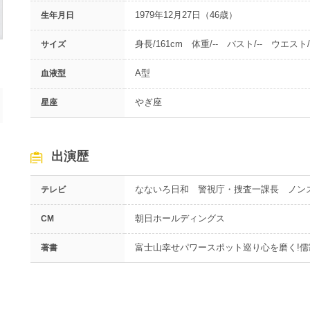
1979年12月27日（46歳）
生年月日
身長/161cm 体重/-- バスト/-- ウエスト/-
サイズ
A型
血液型
やぎ座
星座
出演歴
なないろ日和 警視庁・捜査一課長 ノン
テレビ
朝日ホールディングス
CM
富士山幸せパワースポット巡り心を磨く!
著書