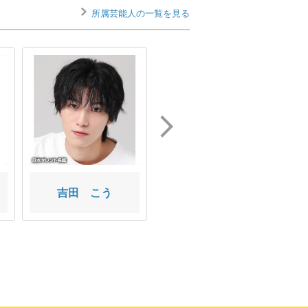
所属芸能人の一覧を見る
吉田 こう
和合 真一