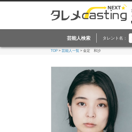
芸能人検索
タレント名：
TOP
>
芸能人一覧
> 金定 和沙