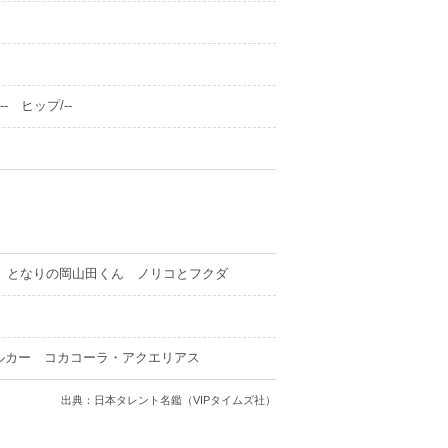
- ヒップ/--
 となりの岡山田くん ノリコとフクダ
 バルカー コカコーラ・アクエリアス
出典：日本タレント名鑑（VIPタイムズ社）