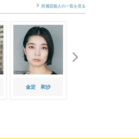
所属芸能人の一覧を見る
金定 和沙
土屋 直子