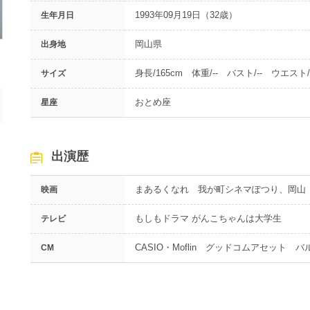
1993年09月19日（32歳）
生年月日
岡山県
出身地
身長/165cm 体重/-- バスト/-- ウエスト/-
サイズ
おとめ座
星座
出演歴
まあるくなれ 我が町シネマぽつり、岡山
映画
もしもドラマ がんこちゃんは大学生
テレビ
CASIO・Moflin グッドコムアセット
CM